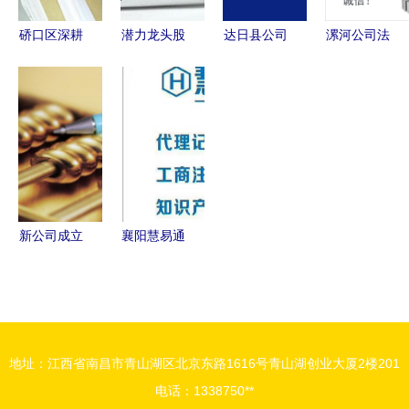
硚口区深耕
潜力龙头股
达日县公司
漯河公司法
财务三十载
浮现 暴涨
注册与财务
人变更全流
以专业咨询
一触即发，
咨询服务指
程指南 专
服务赋能企
这20只新势
南
业代办服务
业稳健发展
力名单请收
与财务注意
藏
事项
新公司成立
襄阳慧易通
如何有效降
财务咨.
低财务开
支？代理记
账助您省心
地址：江西省南昌市青山湖区北京东路1616号青山湖创业大厦2楼201
又省钱
电话：1338750**