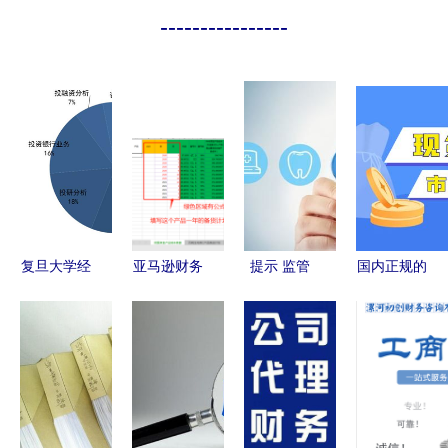
----------------
复旦大学经
亚马逊财务
提示 监管
国内正规的
济学院
神器使用指
出手百万医
炒黄金app
2014届专
南 从成本
疗险或将改
前十名单
业学位硕士
估算到资金
动？理性看
2021更新
毕业生就业
回笼全解析
待停售风波
版
报告