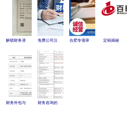
代理记账与
IT168实时
信息、信用
务深度解析
财务税务咨
报价及财务
报告与财务
询全解析
咨询服务发
报表全解析
展趋势分析
解锁财务潜
免费公司注
合肥专项审
定稿揭秘
能｜石家庄
册变更注销
批财务咨询
财务咨询公
鼎诺财务咨
工商注册
业务指南
司的Logo
询，
代办营业执
设计，哪一
照 会计代
款脱颖而
账 财务咨
出？
询
财务外包与
财务咨询的
财务咨询
核心技能
企业优化财
深入解析财