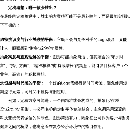
定稿猜想：哪一款会胜出？
在最终的定稿角逐中，胜出的方案很可能不是最花哨的，而是最能实现以
下平衡的：
独特辨识度与行业关联的平衡
：它既不会与竞争对手的Logo混淆，又能
让人一眼联想到“财务”或“咨询”属性。
抽象寓意与直观理解的平衡
：图形可能抽象简洁，但其蕴含的“守护财
富”、“指引方向”、“精准核算”或“持续增长”的寓意，能引发目标客户（企
业主、高管）的积极联想。
永恒感与时代感的平衡
：一个好的Logo需经得起时间考验，避免使用短
期流行元素，同时又不显得陈旧过时。
例如，定稿方案可能是：一个由精准线条构成的、抽象化的“桥
梁”或“灯塔”图形，与公司名称的定制字体稳健结合，主色调采用深邃的
科技蓝或代表诚信的深绿色。图形简洁有力，既象征公司作为客户与财务
健康之间的桥梁，也寓意着在复杂经济环境中的指引作用。