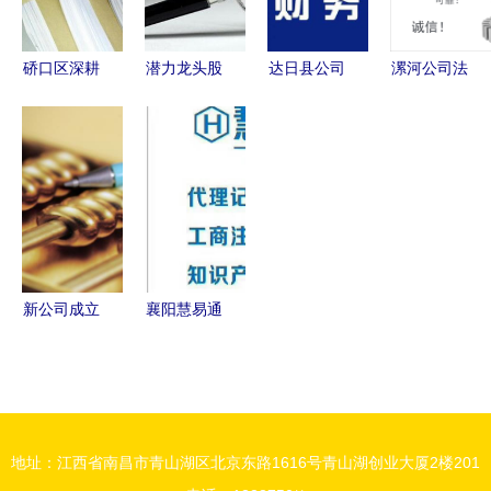
硚口区深耕
潜力龙头股
达日县公司
漯河公司法
财务三十载
浮现 暴涨
注册与财务
人变更全流
以专业咨询
一触即发，
咨询服务指
程指南 专
服务赋能企
这20只新势
南
业代办服务
业稳健发展
力名单请收
与财务注意
藏
事项
新公司成立
襄阳慧易通
如何有效降
财务咨.
低财务开
支？代理记
账助您省心
地址：江西省南昌市青山湖区北京东路1616号青山湖创业大厦2楼201
又省钱