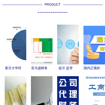
PRODUCT
----------------
复旦大学经
亚马逊财务
提示 监管
国内正规的
济学院
神器使用指
出手百万医
炒黄金app
2014届专
南 从成本
疗险或将改
前十名单
业学位硕士
估算到资金
动？理性看
2021更新
毕业生就业
回笼全解析
待停售风波
版
报告